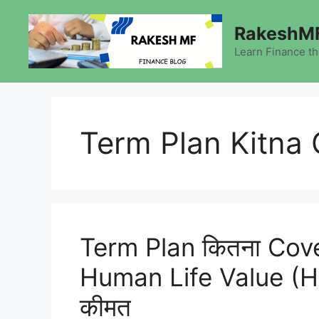
Skip
to
RakeshMF
content
Learn Finance t
Term Plan Kitna
Term Plan कितना Cover ल
Human Life Value (HLV
कीमत