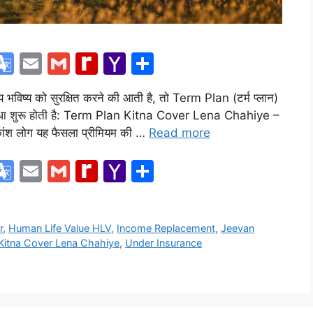
T
G
E
G
R
Y
S
w
o
m
m
e
a
h
 भविष्य को सुरक्षित करने की आती है, तो Term Plan (टर्म प्लान)
tt
o
ai
ai
di
h
ar
ुविधा शुरू होती है: Term Plan Kitna Cover Lena Chahiye –
r
gl
l
l
ff
o
e
िकांश लोग यह फैसला प्रीमियम की …
Read more
e
M
o
T
G
E
G
R
Y
S
Tr
y
M
w
o
m
m
e
a
h
a
P
ai
tt
o
ai
ai
di
h
ar
n
a
l
r
,
Human Life Value HLV
,
Income Replacement
,
Jeevan
r
gl
l
l
ff
o
e
sl
g
Kitna Cover Lena Chahiye
,
Under Insurance
e
M
o
at
e
Tr
y
M
e
a
P
ai