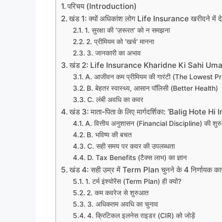
y
e
s
gr
e
e
s
e
परिचय (Introduction)
Li
b
A
a
st
dI
e
खंड 1: क्यों अधिकांश लोग Life Insurance खरीदने में देर
1. सुरक्षा की ‘ज़रूरत‘ को न समझना
n
o
p
m
n
n
2. प्रीमियम को ‘खर्च‘ मानना
k
o
p
g
3. जानकारी का अभाव
खंड 2: Life Insurance Kharidne Ki Sahi Umar 18-
k
er
A. आजीवन कम प्रीमियम की गारंटी (The Lowest 
B. बेहतर स्वास्थ्य, आसान पॉलिसी (Better Health)
C. लंबी अवधि का कवर
खंड 3: माता-पिता के लिए मार्गदर्शिका: ‘Balig Hote Hi
A. वित्तीय अनुशासन (Financial Discipline) की शु
B. भविष्य की बचत
C. सही समय पर कवर की उपलब्धता
D. Tax Benefits (टैक्स लाभ) का ज्ञान
खंड 4: सही उम्र में Term Plan चुनने के 4 निर्णायक क
1. टर्म इंश्योरेंस (Term Plan) ही क्यों?
2. कम कवरेज से शुरुआत
3. अधिकतम अवधि का चुनाव
4. क्रिटिकल इलनेस राइडर (CIR) को जोड़ें