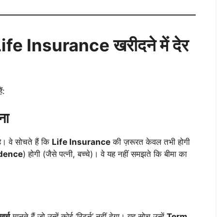
Life Insurance
खरीदने में देर
ं:
ना
ै। वे सोचते हैं कि
Life Insurance
की ज़रूरत केवल तभी होगी
ndence
) होगी (जैसे पत्नी, बच्चे)। वे यह नहीं समझते कि बीमा का
खर्च
मानते हैं जो उन्हें कोई ‘रिटर्न’ नहीं देगा। यह सोच उन्हें
Term