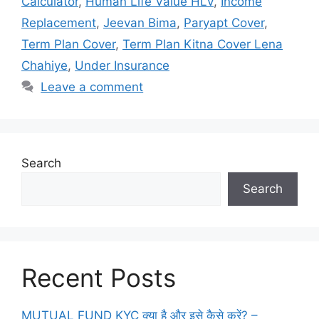
Calculator
,
Human Life Value HLV
,
Income
k
o
p
g
a
y
M
Replacement
,
Jeevan Bima
,
Paryapt Cover
,
k
er
n
P
ai
Term Plan Cover
,
Term Plan Kitna Cover Lena
sl
a
l
Chahiye
,
Under Insurance
at
g
Leave a comment
e
e
Search
Search
Recent Posts
MUTUAL FUND KYC क्या है और इसे कैसे करें? –