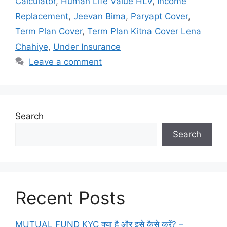
Calculator
,
Human Life Value HLV
,
Income
k
o
p
g
a
y
M
Replacement
,
Jeevan Bima
,
Paryapt Cover
,
k
er
n
P
ai
Term Plan Cover
,
Term Plan Kitna Cover Lena
sl
a
l
Chahiye
,
Under Insurance
at
g
Leave a comment
e
e
Search
Search
Recent Posts
MUTUAL FUND KYC क्या है और इसे कैसे करें? –