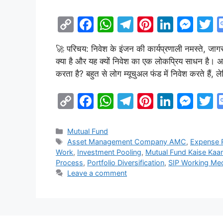
C
F
W
T
Pi
Li
M
o
a
h
el
nt
n
e
🚀 परिचय: निवेश के इंजन की कार्यप्रणाली नमस्ते, जाग
p
c
at
e
er
k
s
i
क्या है और यह क्यों निवेश का एक लोकप्रिय साधन है। अब
y
e
s
gr
e
e
s
e
करता है? बहुत से लोग म्यूचुअल फंड में निवेश करते हैं,
Li
b
A
a
st
dI
e
C
F
W
T
Pi
Li
M
n
o
p
m
n
n
o
a
h
el
nt
n
e
k
o
p
g
p
c
at
e
er
k
s
i
k
er
Categories
Mutual Fund
Tags
Asset Management Company AMC
,
Expense R
y
e
s
gr
e
e
s
e
Work
,
Investment Pooling
,
Mutual Fund Kaise Kaa
Li
b
A
a
st
dI
e
Process
,
Portfolio Diversification
,
SIP Working Me
Leave a comment
n
o
p
m
n
n
k
o
p
g
k
er