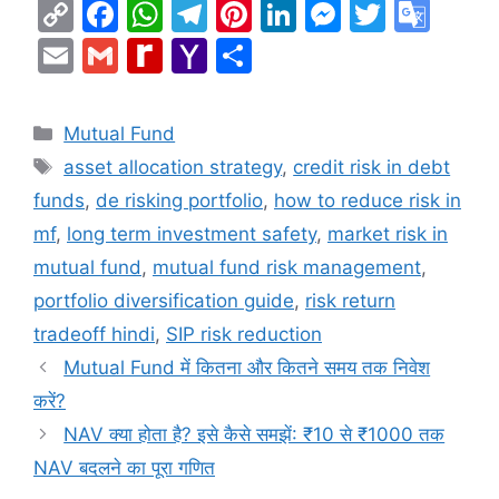
C
F
W
T
Pi
Li
M
T
G
o
a
h
el
nt
n
e
w
o
E
G
R
Y
S
p
c
at
e
er
k
s
itt
o
m
m
e
a
h
y
e
s
gr
e
e
s
er
gl
ai
ai
di
h
ar
Categories
Mutual Fund
Li
b
A
a
st
dI
e
e
l
l
ff
o
e
Tags
asset allocation strategy
,
credit risk in debt
n
o
p
m
n
n
Tr
M
o
funds
,
de risking portfolio
,
how to reduce risk in
k
o
p
g
a
y
M
mf
,
long term investment safety
,
market risk in
k
er
n
P
ai
mutual fund
,
mutual fund risk management
,
sl
a
l
portfolio diversification guide
,
risk return
at
g
tradeoff hindi
,
SIP risk reduction
e
e
Mutual Fund में कितना और कितने समय तक निवेश
करें?
NAV क्या होता है? इसे कैसे समझें: ₹10 से ₹1000 तक
NAV बदलने का पूरा गणित