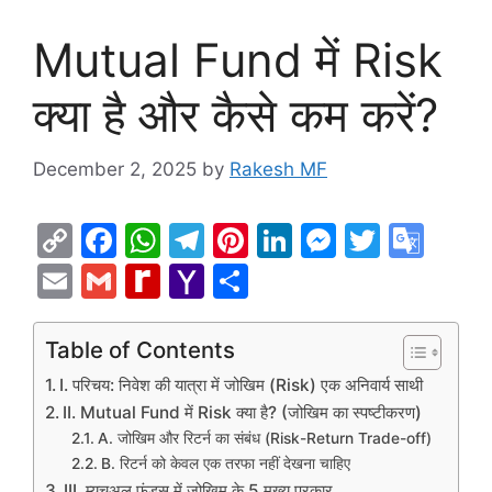
Mutual Fund में Risk
क्या है और कैसे कम करें?
December 2, 2025
by
Rakesh MF
C
F
W
T
Pi
Li
M
T
G
o
a
h
el
nt
n
e
w
o
E
G
R
Y
S
p
c
at
e
er
k
s
itt
o
m
m
e
a
h
y
e
s
gr
e
e
s
er
gl
ai
ai
di
h
ar
Table of Contents
Li
b
A
a
st
dI
e
e
l
l
ff
o
e
I. परिचय: निवेश की यात्रा में जोखिम (Risk) एक अनिवार्य साथी
n
o
p
m
n
n
Tr
M
o
II. Mutual Fund में Risk क्या है? (जोखिम का स्पष्टीकरण)
k
A. जोखिम और रिटर्न का संबंध (Risk-Return Trade-off)
o
p
g
a
y
M
B. रिटर्न को केवल एक तरफा नहीं देखना चाहिए
k
er
n
P
ai
III. म्यूचुअल फंड्स में जोखिम के 5 मुख्य प्रकार